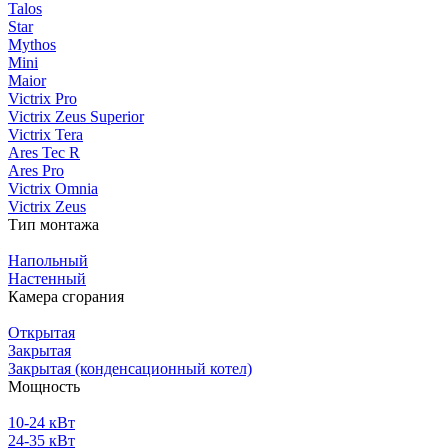
Talos
Star
Mythos
Mini
Maior
Victrix Pro
Victrix Zeus Superior
Victrix Tera
Ares Tec R
Ares Pro
Victrix Omnia
Victrix Zeus
Тип монтажа
Напольный
Настенный
Камера сгорания
Открытая
Закрытая
Закрытая (конденсационный котел)
Мощность
10-24 кВт
24-35 кВт