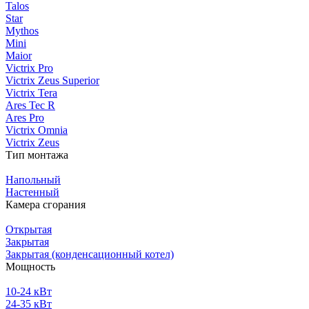
Talos
Star
Mythos
Mini
Maior
Victrix Pro
Victrix Zeus Superior
Victrix Tera
Ares Tec R
Ares Pro
Victrix Omnia
Victrix Zeus
Тип монтажа
Напольный
Настенный
Камера сгорания
Открытая
Закрытая
Закрытая (конденсационный котел)
Мощность
10-24 кВт
24-35 кВт