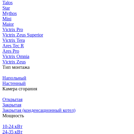
Talos
Star
Mythos
Mini
Maior
Victrix Pro
Victrix Zeus Superior
Victrix Tera
Ares Tec R
Ares Pro
Victrix Omnia
Victrix Zeus
Тип монтажа
Напольный
Настенный
Камера сгорания
Открытая
Закрытая
Закрытая (конденсационный котел)
Мощность
10-24 кВт
24-35 кВт