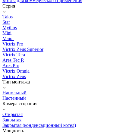
Котлы для коммерческого применения
Серия
Talos
Star
Mythos
Mini
Maior
Victrix Pro
Victrix Zeus Superior
Victrix Tera
Ares Tec R
Ares Pro
Victrix Omnia
Victrix Zeus
Тип монтажа
Напольный
Настенный
Камера сгорания
Открытая
Закрытая
Закрытая (конденсационный котел)
Мощность