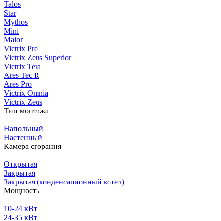
Talos
Star
Mythos
Mini
Maior
Victrix Pro
Victrix Zeus Superior
Victrix Tera
Ares Tec R
Ares Pro
Victrix Omnia
Victrix Zeus
Тип монтажа
Напольный
Настенный
Камера сгорания
Открытая
Закрытая
Закрытая (конденсационный котел)
Мощность
10-24 кВт
24-35 кВт