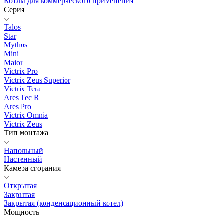
Котлы для коммерческого применения
Серия
Talos
Star
Mythos
Mini
Maior
Victrix Pro
Victrix Zeus Superior
Victrix Tera
Ares Tec R
Ares Pro
Victrix Omnia
Victrix Zeus
Тип монтажа
Напольный
Настенный
Камера сгорания
Открытая
Закрытая
Закрытая (конденсационный котел)
Мощность