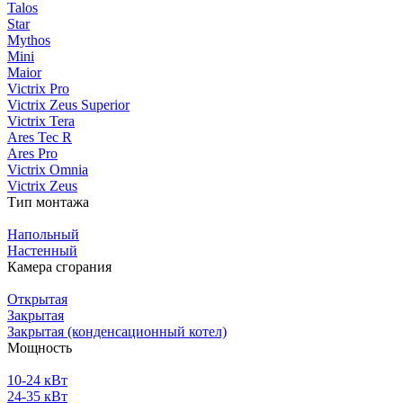
Talos
Star
Mythos
Mini
Maior
Victrix Pro
Victrix Zeus Superior
Victrix Tera
Ares Tec R
Ares Pro
Victrix Omnia
Victrix Zeus
Тип монтажа
Напольный
Настенный
Камера сгорания
Открытая
Закрытая
Закрытая (конденсационный котел)
Мощность
10-24 кВт
24-35 кВт