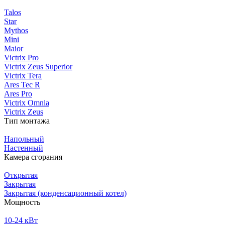
Talos
Star
Mythos
Mini
Maior
Victrix Pro
Victrix Zeus Superior
Victrix Tera
Ares Tec R
Ares Pro
Victrix Omnia
Victrix Zeus
Тип монтажа
Напольный
Настенный
Камера сгорания
Открытая
Закрытая
Закрытая (конденсационный котел)
Мощность
10-24 кВт