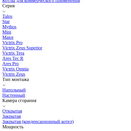
Котлы для коммерческого применения
Серия
Talos
Star
Mythos
Mini
Maior
Victrix Pro
Victrix Zeus Superior
Victrix Tera
Ares Tec R
Ares Pro
Victrix Omnia
Victrix Zeus
Тип монтажа
Напольный
Настенный
Камера сгорания
Открытая
Закрытая
Закрытая (конденсационный котел)
Мощность