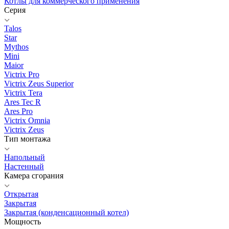
Котлы для коммерческого применения
Серия
Talos
Star
Mythos
Mini
Maior
Victrix Pro
Victrix Zeus Superior
Victrix Tera
Ares Tec R
Ares Pro
Victrix Omnia
Victrix Zeus
Тип монтажа
Напольный
Настенный
Камера сгорания
Открытая
Закрытая
Закрытая (конденсационный котел)
Мощность