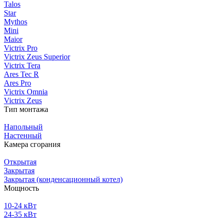
Talos
Star
Mythos
Mini
Maior
Victrix Pro
Victrix Zeus Superior
Victrix Tera
Ares Tec R
Ares Pro
Victrix Omnia
Victrix Zeus
Тип монтажа
Напольный
Настенный
Камера сгорания
Открытая
Закрытая
Закрытая (конденсационный котел)
Мощность
10-24 кВт
24-35 кВт