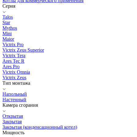
Котлы для коммерческого применения
Серия
Talos
Star
Mythos
Mini
Maior
Victrix Pro
Victrix Zeus Superior
Victrix Tera
Ares Tec R
Ares Pro
Victrix Omnia
Victrix Zeus
Тип монтажа
Напольный
Настенный
Камера сгорания
Открытая
Закрытая
Закрытая (конденсационный котел)
Мощность