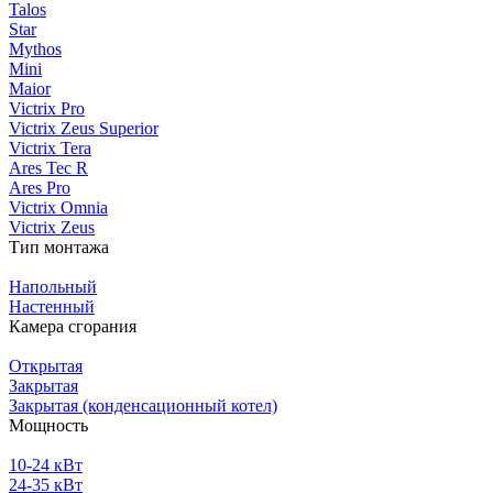
Talos
Star
Mythos
Mini
Maior
Victrix Pro
Victrix Zeus Superior
Victrix Tera
Ares Tec R
Ares Pro
Victrix Omnia
Victrix Zeus
Тип монтажа
Напольный
Настенный
Камера сгорания
Открытая
Закрытая
Закрытая (конденсационный котел)
Мощность
10-24 кВт
24-35 кВт