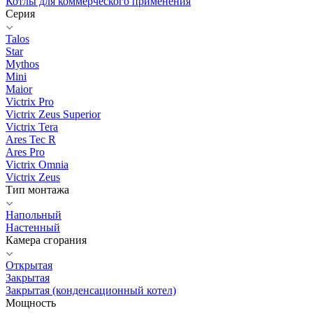
Котлы для коммерческого применения
Серия
Talos
Star
Mythos
Mini
Maior
Victrix Pro
Victrix Zeus Superior
Victrix Tera
Ares Tec R
Ares Pro
Victrix Omnia
Victrix Zeus
Тип монтажа
Напольный
Настенный
Камера сгорания
Открытая
Закрытая
Закрытая (конденсационный котел)
Мощность