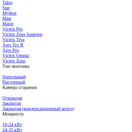
Talos
Star
Mythos
Mini
Maior
Victrix Pro
Victrix Zeus Superior
Victrix Tera
Ares Tec R
Ares Pro
Victrix Omnia
Victrix Zeus
Тип монтажа
Напольный
Настенный
Камера сгорания
Открытая
Закрытая
Закрытая (конденсационный котел)
Мощность
10-24 кВт
24-35 кВт