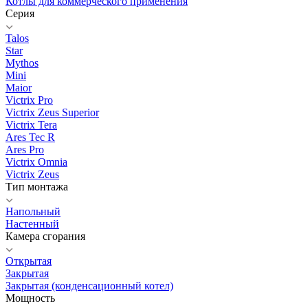
Котлы для коммерческого применения
Серия
Talos
Star
Mythos
Mini
Maior
Victrix Pro
Victrix Zeus Superior
Victrix Tera
Ares Tec R
Ares Pro
Victrix Omnia
Victrix Zeus
Тип монтажа
Напольный
Настенный
Камера сгорания
Открытая
Закрытая
Закрытая (конденсационный котел)
Мощность