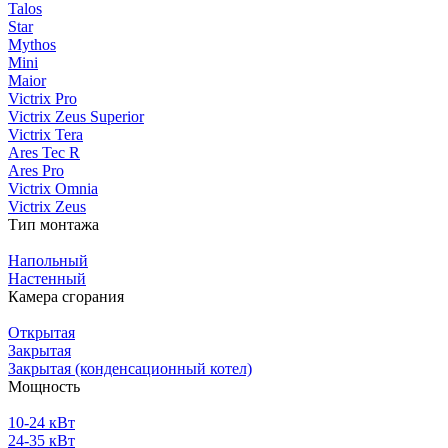
Talos
Star
Mythos
Mini
Maior
Victrix Pro
Victrix Zeus Superior
Victrix Tera
Ares Tec R
Ares Pro
Victrix Omnia
Victrix Zeus
Тип монтажа
Напольный
Настенный
Камера сгорания
Открытая
Закрытая
Закрытая (конденсационный котел)
Мощность
10-24 кВт
24-35 кВт