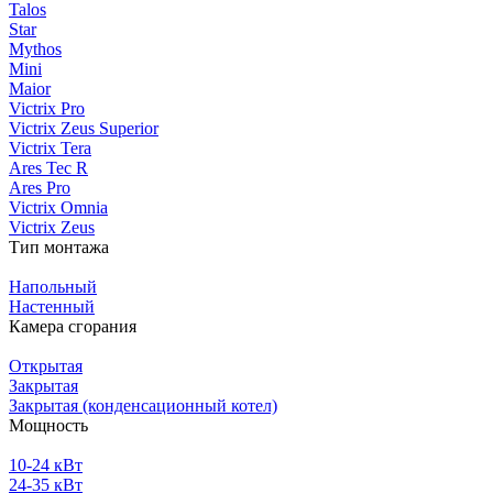
Talos
Star
Mythos
Mini
Maior
Victrix Pro
Victrix Zeus Superior
Victrix Tera
Ares Tec R
Ares Pro
Victrix Omnia
Victrix Zeus
Тип монтажа
Напольный
Настенный
Камера сгорания
Открытая
Закрытая
Закрытая (конденсационный котел)
Мощность
10-24 кВт
24-35 кВт