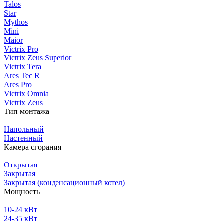
Talos
Star
Mythos
Mini
Maior
Victrix Pro
Victrix Zeus Superior
Victrix Tera
Ares Tec R
Ares Pro
Victrix Omnia
Victrix Zeus
Тип монтажа
Напольный
Настенный
Камера сгорания
Открытая
Закрытая
Закрытая (конденсационный котел)
Мощность
10-24 кВт
24-35 кВт