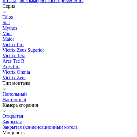
Котлы для коммерческого применения
Серия
Talos
Star
Mythos
Mini
Maior
Victrix Pro
Victrix Zeus Superior
Victrix Tera
Ares Tec R
Ares Pro
Victrix Omnia
Victrix Zeus
Тип монтажа
Напольный
Настенный
Камера сгорания
Открытая
Закрытая
Закрытая (конденсационный котел)
Мощность