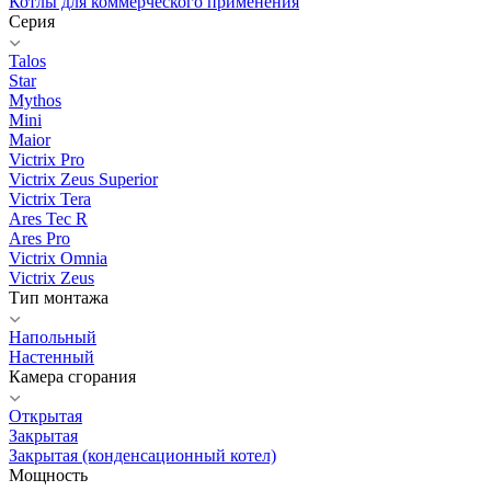
Котлы для коммерческого применения
Серия
Talos
Star
Mythos
Mini
Maior
Victrix Pro
Victrix Zeus Superior
Victrix Tera
Ares Tec R
Ares Pro
Victrix Omnia
Victrix Zeus
Тип монтажа
Напольный
Настенный
Камера сгорания
Открытая
Закрытая
Закрытая (конденсационный котел)
Мощность