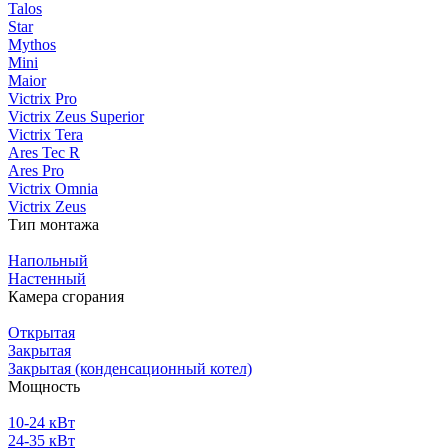
Talos
Star
Mythos
Mini
Maior
Victrix Pro
Victrix Zeus Superior
Victrix Tera
Ares Tec R
Ares Pro
Victrix Omnia
Victrix Zeus
Тип монтажа
Напольный
Настенный
Камера сгорания
Открытая
Закрытая
Закрытая (конденсационный котел)
Мощность
10-24 кВт
24-35 кВт