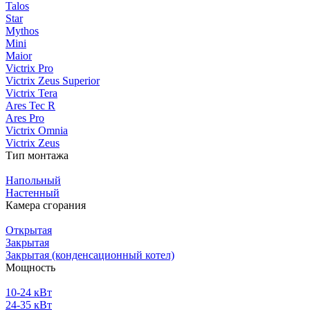
Talos
Star
Mythos
Mini
Maior
Victrix Pro
Victrix Zeus Superior
Victrix Tera
Ares Tec R
Ares Pro
Victrix Omnia
Victrix Zeus
Тип монтажа
Напольный
Настенный
Камера сгорания
Открытая
Закрытая
Закрытая (конденсационный котел)
Мощность
10-24 кВт
24-35 кВт