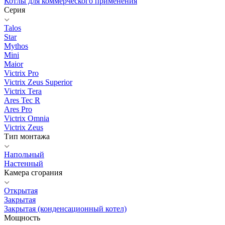
Котлы для коммерческого применения
Серия
Talos
Star
Mythos
Mini
Maior
Victrix Pro
Victrix Zeus Superior
Victrix Tera
Ares Tec R
Ares Pro
Victrix Omnia
Victrix Zeus
Тип монтажа
Напольный
Настенный
Камера сгорания
Открытая
Закрытая
Закрытая (конденсационный котел)
Мощность