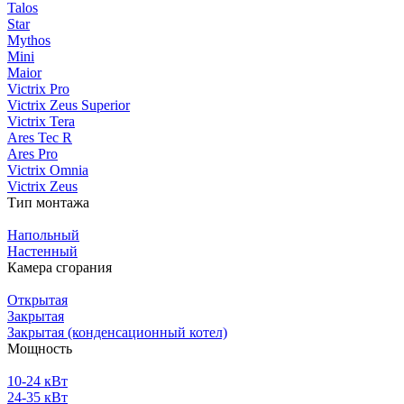
Talos
Star
Mythos
Mini
Maior
Victrix Pro
Victrix Zeus Superior
Victrix Tera
Ares Tec R
Ares Pro
Victrix Omnia
Victrix Zeus
Тип монтажа
Напольный
Настенный
Камера сгорания
Открытая
Закрытая
Закрытая (конденсационный котел)
Мощность
10-24 кВт
24-35 кВт