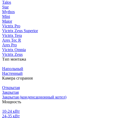
Talos
Star
Mythos
Mini
Maior
Victrix Pro
Victrix Zeus Superior
Victrix Tera
Ares Tec R
Ares Pro
Victrix Omnia
Victrix Zeus
Тип монтажа
Напольный
Настенный
Камера сгорания
Открытая
Закрытая
Закрытая (конденсационный котел)
Мощность
10-24 кВт
24-35 кВт