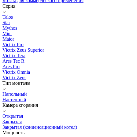
Котлы для коммерческого применения
Серия
Talos
Star
Mythos
Mini
Maior
Victrix Pro
Victrix Zeus Superior
Victrix Tera
Ares Tec R
Ares Pro
Victrix Omnia
Victrix Zeus
Тип монтажа
Напольный
Настенный
Камера сгорания
Открытая
Закрытая
Закрытая (конденсационный котел)
Мощность