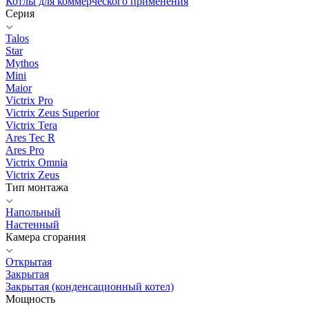
Котлы для коммерческого применения
Серия
Talos
Star
Mythos
Mini
Maior
Victrix Pro
Victrix Zeus Superior
Victrix Tera
Ares Tec R
Ares Pro
Victrix Omnia
Victrix Zeus
Тип монтажа
Напольный
Настенный
Камера сгорания
Открытая
Закрытая
Закрытая (конденсационный котел)
Мощность