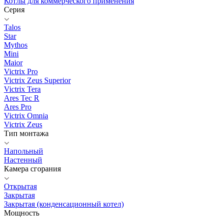
Котлы для коммерческого применения
Серия
Talos
Star
Mythos
Mini
Maior
Victrix Pro
Victrix Zeus Superior
Victrix Tera
Ares Tec R
Ares Pro
Victrix Omnia
Victrix Zeus
Тип монтажа
Напольный
Настенный
Камера сгорания
Открытая
Закрытая
Закрытая (конденсационный котел)
Мощность