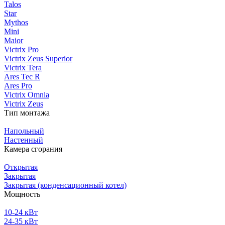
Talos
Star
Mythos
Mini
Maior
Victrix Pro
Victrix Zeus Superior
Victrix Tera
Ares Tec R
Ares Pro
Victrix Omnia
Victrix Zeus
Тип монтажа
Напольный
Настенный
Камера сгорания
Открытая
Закрытая
Закрытая (конденсационный котел)
Мощность
10-24 кВт
24-35 кВт