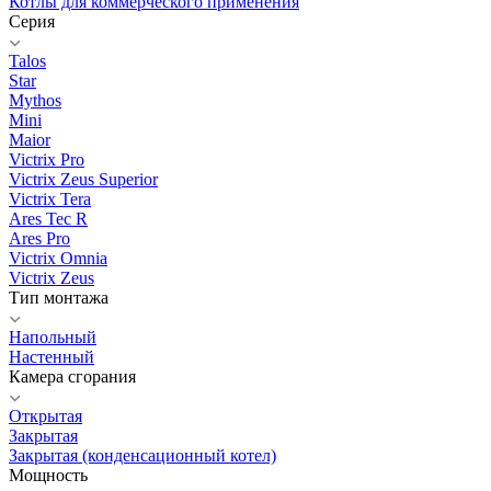
Котлы для коммерческого применения
Серия
Talos
Star
Mythos
Mini
Maior
Victrix Pro
Victrix Zeus Superior
Victrix Tera
Ares Tec R
Ares Pro
Victrix Omnia
Victrix Zeus
Тип монтажа
Напольный
Настенный
Камера сгорания
Открытая
Закрытая
Закрытая (конденсационный котел)
Мощность