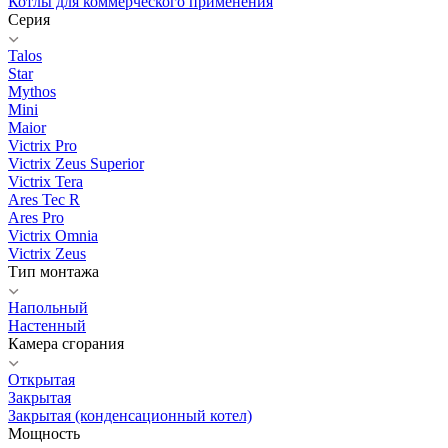
Котлы для коммерческого применения
Серия
Talos
Star
Mythos
Mini
Maior
Victrix Pro
Victrix Zeus Superior
Victrix Tera
Ares Tec R
Ares Pro
Victrix Omnia
Victrix Zeus
Тип монтажа
Напольный
Настенный
Камера сгорания
Открытая
Закрытая
Закрытая (конденсационный котел)
Мощность