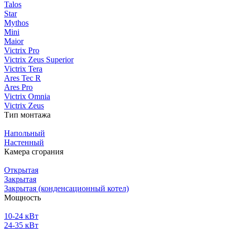
Talos
Star
Mythos
Mini
Maior
Victrix Pro
Victrix Zeus Superior
Victrix Tera
Ares Tec R
Ares Pro
Victrix Omnia
Victrix Zeus
Тип монтажа
Напольный
Настенный
Камера сгорания
Открытая
Закрытая
Закрытая (конденсационный котел)
Мощность
10-24 кВт
24-35 кВт