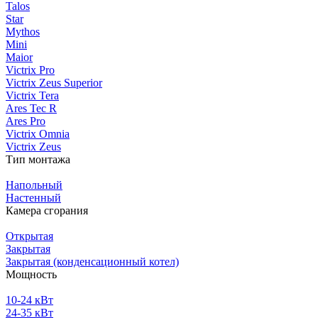
Talos
Star
Mythos
Mini
Maior
Victrix Pro
Victrix Zeus Superior
Victrix Tera
Ares Tec R
Ares Pro
Victrix Omnia
Victrix Zeus
Тип монтажа
Напольный
Настенный
Камера сгорания
Открытая
Закрытая
Закрытая (конденсационный котел)
Мощность
10-24 кВт
24-35 кВт