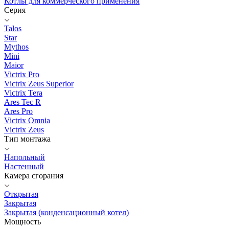
Котлы для коммерческого применения
Серия
Talos
Star
Mythos
Mini
Maior
Victrix Pro
Victrix Zeus Superior
Victrix Tera
Ares Tec R
Ares Pro
Victrix Omnia
Victrix Zeus
Тип монтажа
Напольный
Настенный
Камера сгорания
Открытая
Закрытая
Закрытая (конденсационный котел)
Мощность