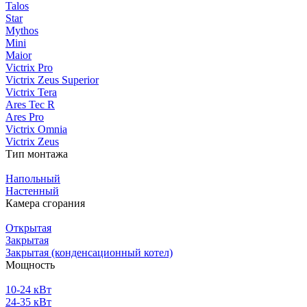
Talos
Star
Mythos
Mini
Maior
Victrix Pro
Victrix Zeus Superior
Victrix Tera
Ares Tec R
Ares Pro
Victrix Omnia
Victrix Zeus
Тип монтажа
Напольный
Настенный
Камера сгорания
Открытая
Закрытая
Закрытая (конденсационный котел)
Мощность
10-24 кВт
24-35 кВт