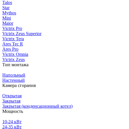
Talos
Star
Mythos
Mini
Maior
Victrix Pro
Victrix Zeus Superior
Victrix Tera
Ares Tec R
Ares Pro
Victrix Omnia
Victrix Zeus
Тип монтажа
Напольный
Настенный
Камера сгорания
Открытая
Закрытая
Закрытая (конденсационный котел)
Мощность
10-24 кВт
24-35 кВт