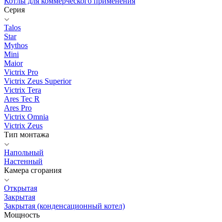
Котлы для коммерческого применения
Серия
Talos
Star
Mythos
Mini
Maior
Victrix Pro
Victrix Zeus Superior
Victrix Tera
Ares Tec R
Ares Pro
Victrix Omnia
Victrix Zeus
Тип монтажа
Напольный
Настенный
Камера сгорания
Открытая
Закрытая
Закрытая (конденсационный котел)
Мощность