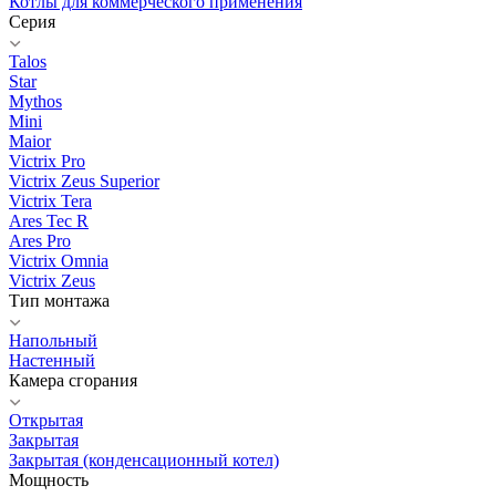
Котлы для коммерческого применения
Серия
Talos
Star
Mythos
Mini
Maior
Victrix Pro
Victrix Zeus Superior
Victrix Tera
Ares Tec R
Ares Pro
Victrix Omnia
Victrix Zeus
Тип монтажа
Напольный
Настенный
Камера сгорания
Открытая
Закрытая
Закрытая (конденсационный котел)
Мощность