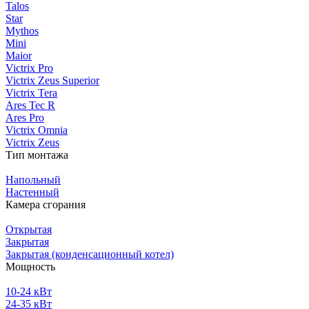
Talos
Star
Mythos
Mini
Maior
Victrix Pro
Victrix Zeus Superior
Victrix Tera
Ares Tec R
Ares Pro
Victrix Omnia
Victrix Zeus
Тип монтажа
Напольный
Настенный
Камера сгорания
Открытая
Закрытая
Закрытая (конденсационный котел)
Мощность
10-24 кВт
24-35 кВт