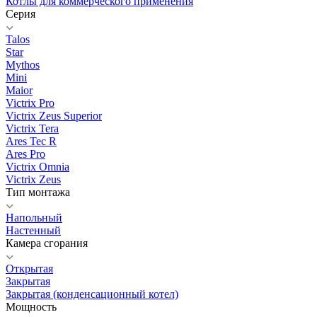
Котлы для коммерческого применения
Серия
Talos
Star
Mythos
Mini
Maior
Victrix Pro
Victrix Zeus Superior
Victrix Tera
Ares Tec R
Ares Pro
Victrix Omnia
Victrix Zeus
Тип монтажа
Напольный
Настенный
Камера сгорания
Открытая
Закрытая
Закрытая (конденсационный котел)
Мощность