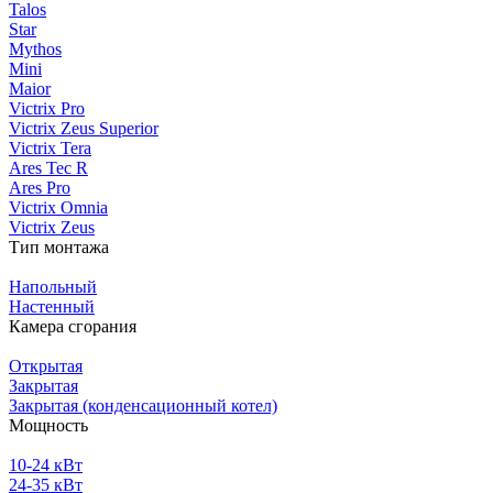
Talos
Star
Mythos
Mini
Maior
Victrix Pro
Victrix Zeus Superior
Victrix Tera
Ares Tec R
Ares Pro
Victrix Omnia
Victrix Zeus
Тип монтажа
Напольный
Настенный
Камера сгорания
Открытая
Закрытая
Закрытая (конденсационный котел)
Мощность
10-24 кВт
24-35 кВт