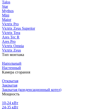
Talos
Star
Mythos
Mini
Maior
Victrix Pro
Victrix Zeus Superior
Victrix Tera
Ares Tec R
Ares Pro
Victrix Omnia
Victrix Zeus
Тип монтажа
Напольный
Настенный
Камера сгорания
Открытая
Закрытая
Закрытая (конденсационный котел)
Мощность
10-24 кВт
24-35 кВт