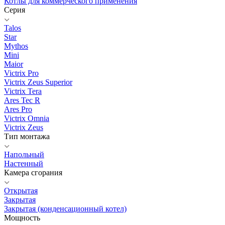
Котлы для коммерческого применения
Серия
Talos
Star
Mythos
Mini
Maior
Victrix Pro
Victrix Zeus Superior
Victrix Tera
Ares Tec R
Ares Pro
Victrix Omnia
Victrix Zeus
Тип монтажа
Напольный
Настенный
Камера сгорания
Открытая
Закрытая
Закрытая (конденсационный котел)
Мощность