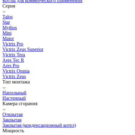
Котлы для коммерческого применения
Серия
Talos
Star
Mythos
Mini
Maior
Victrix Pro
Victrix Zeus Superior
Victrix Tera
Ares Tec R
Ares Pro
Victrix Omnia
Victrix Zeus
Тип монтажа
Напольный
Настенный
Камера сгорания
Открытая
Закрытая
Закрытая (конденсационный котел)
Мощность