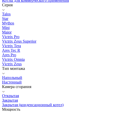
Котлы для коммерческого применения
Серия
Talos
Star
Mythos
Mini
Maior
Victrix Pro
Victrix Zeus Superior
Victrix Tera
Ares Tec R
Ares Pro
Victrix Omnia
Victrix Zeus
Тип монтажа
Напольный
Настенный
Камера сгорания
Открытая
Закрытая
Закрытая (конденсационный котел)
Мощность