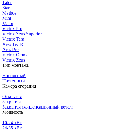
Talos
Star
Mythos
Mini
Maior
Victrix Pro
Victrix Zeus Superior
Victrix Tera
Ares Tec R
Ares Pro
Victrix Omnia
Victrix Zeus
Тип монтажа
Напольный
Настенный
Камера сгорания
Открытая
Закрытая
Закрытая (конденсационный котел)
Мощность
10-24 кВт
24-35 кВт