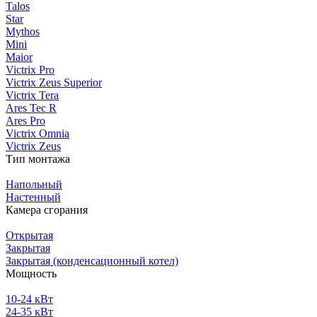
Talos
Star
Mythos
Mini
Maior
Victrix Pro
Victrix Zeus Superior
Victrix Tera
Ares Tec R
Ares Pro
Victrix Omnia
Victrix Zeus
Тип монтажа
Напольный
Настенный
Камера сгорания
Открытая
Закрытая
Закрытая (конденсационный котел)
Мощность
10-24 кВт
24-35 кВт