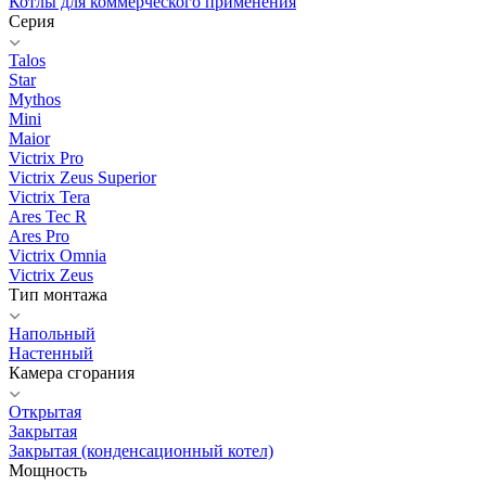
Котлы для коммерческого применения
Серия
Talos
Star
Mythos
Mini
Maior
Victrix Pro
Victrix Zeus Superior
Victrix Tera
Ares Tec R
Ares Pro
Victrix Omnia
Victrix Zeus
Тип монтажа
Напольный
Настенный
Камера сгорания
Открытая
Закрытая
Закрытая (конденсационный котел)
Мощность