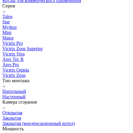
Котлы для коммерческого применения
Серия
Talos
Star
Mythos
Mini
Maior
Victrix Pro
Victrix Zeus Superior
Victrix Tera
Ares Tec R
Ares Pro
Victrix Omnia
Victrix Zeus
Тип монтажа
Напольный
Настенный
Камера сгорания
Открытая
Закрытая
Закрытая (конденсационный котел)
Мощность